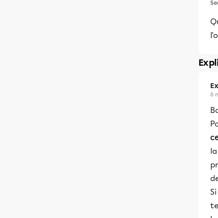
Se
Qu
l'
Expl
Ex
6 
B
Po
c
la
pr
de
Si
te