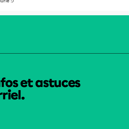
urie :)
nfos et astuces
riel.