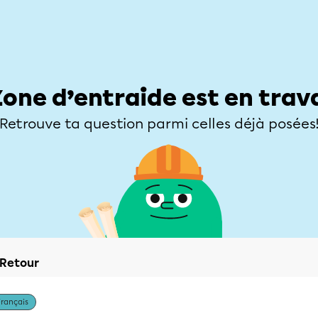
Élèves
Parents
Enseignants
Zone d’entraide
Allofrançais
Matières
Niveaux
Explorer
Poser une
Zone d’entraide est en trav
Retrouve ta question parmi celles déjà posées
Retour
Français