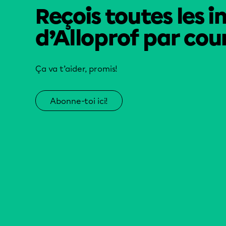
Reçois toutes les i
d’Alloprof par cour
Ça va t’aider, promis!
Abonne-toi ici!