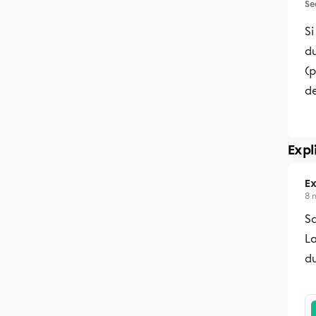
Se
Si
d
(p
de
Expl
Ex
8 
Sa
L
d