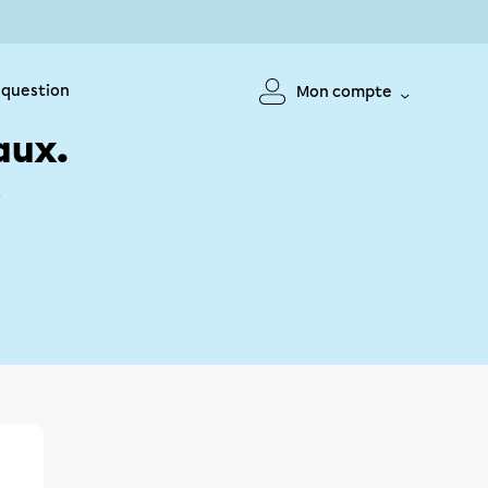
 question
Mon compte
aux.
!