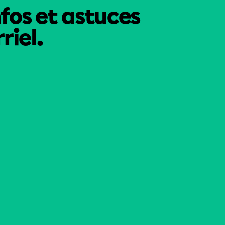
nfos et astuces
riel.