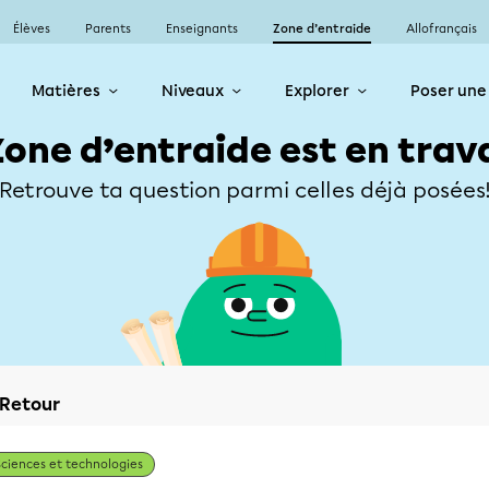
Élèves
Parents
Enseignants
Zone d’entraide
Allofrançais
Matières
Niveaux
Explorer
Poser une
Zone d’entraide est en trav
Retrouve ta question parmi celles déjà posées
Retour
Sciences et technologies