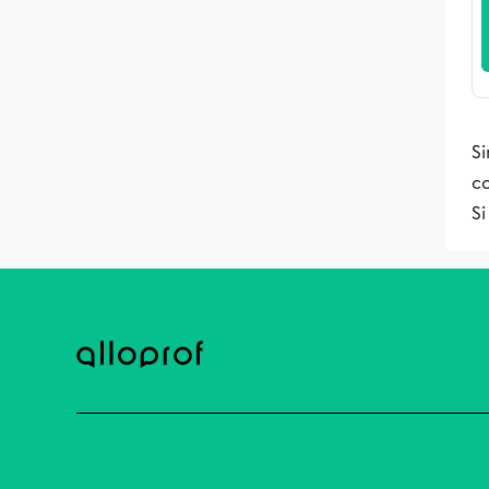
S
c
Si