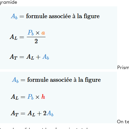
yramide
Pris
On t