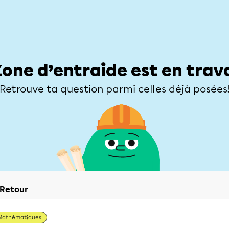
Élèves
Parents
Enseignants
Zone d’entraide
Allofrançais
Matières
Niveaux
Explorer
Poser une
Zone d’entraide est en trav
Retrouve ta question parmi celles déjà posées
Retour
Mathématiques