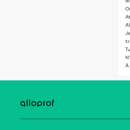
di
On
A
A
Je
tr
Tu
N
À 