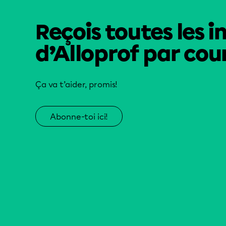
Reçois toutes les i
d’Alloprof par cour
Ça va t’aider, promis!
Abonne-toi ici!