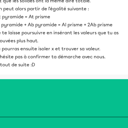
t que les solides ont la même aire totale.
 peut alors partir de l'égalité suivante :
t pyramide = At prisme
l pyramide + Ab pyramide = Al prisme + 2Ab prisme
 te laisse poursuivre en insérant les valeurs que tu as
ouvées plus haut.
 pourras ensuite isoler x et trouver sa valeur.
'hésite pas à confirmer ta démarche avec nous.
tout de suite :D