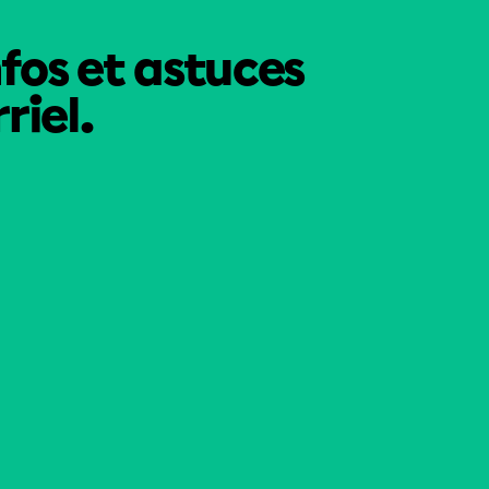
nfos et astuces
riel.