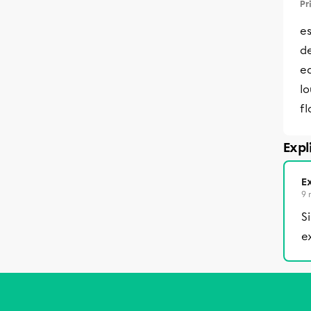
Pr
e
de
ea
l
fl
Expl
Ex
9 
S
e