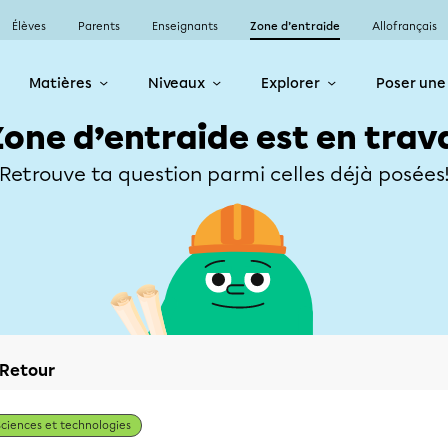
Élèves
Parents
Enseignants
Zone d’entraide
Allofrançais
Matières
Niveaux
Explorer
Poser une
Zone d’entraide est en trav
Retrouve ta question parmi celles déjà posées
Retour
Sciences et technologies