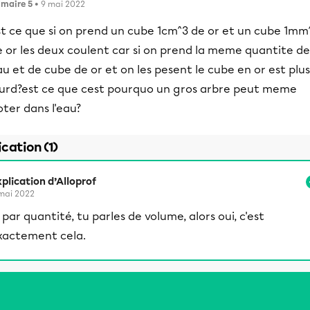
imaire 5
• 9 mai 2022
st ce que si on prend un cube 1cm^3 de or et un cube 1mm
 or les deux coulent car si on prend la meme quantite de
u et de cube de or et on les pesent le cube en or est plus
ourd?est ce que cest pourquo un gros arbre peut meme
oter dans l'eau?
ication (1)
plication d’Alloprof
mai 2022
i par quantité, tu parles de volume, alors oui, c'est
xactement cela.