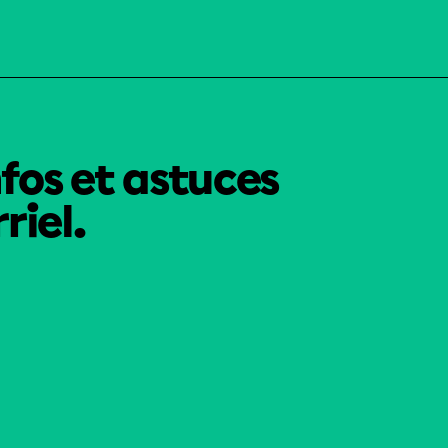
nfos et astuces
riel.