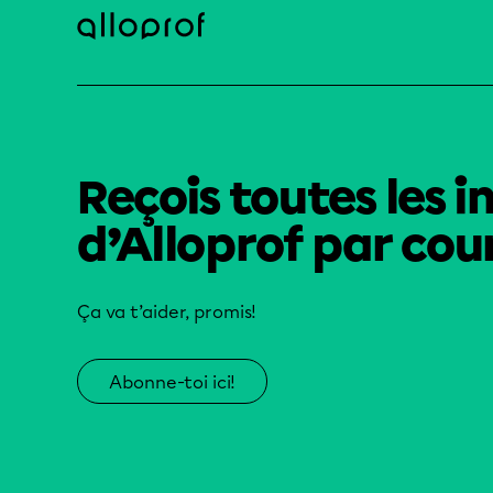
Reçois toutes les i
d’Alloprof par cour
Ça va t’aider, promis!
Abonne-toi ici!