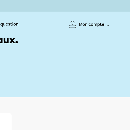
 question
Mon compte
aux.
!