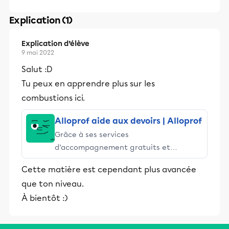
Explication (1)
Explication d’élève
9 mai 2022
Salut :D
Tu peux en apprendre plus sur les
combustions ici.
Alloprof aide aux devoirs | Alloprof
Grâce à ses services
d’accompagnement gratuits et
stimulants, Alloprof engage les élèves
Cette matière est cependant plus avancée
et leurs parents dans la réussite
que ton niveau.
éducative.
À bientôt :)