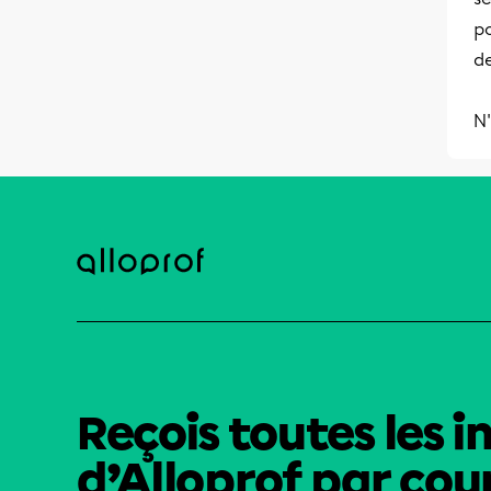
po
de
N'
Reçois toutes les i
d’Alloprof par cour