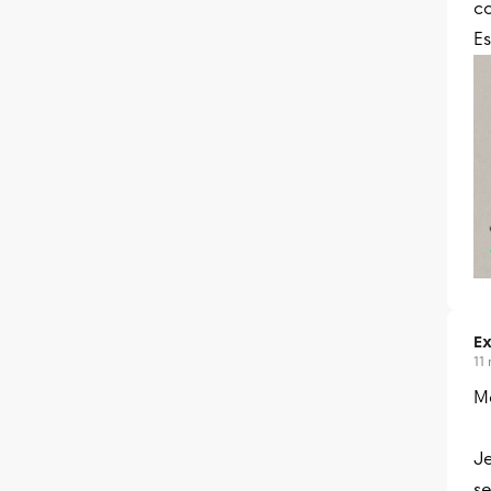
co
Es
Ex
11
Me
Je
se