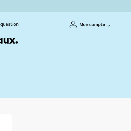
 question
Mon compte
aux.
!