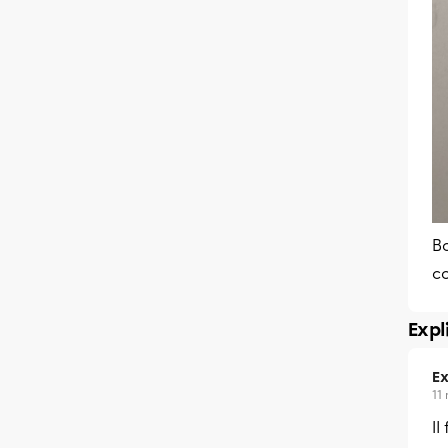
Bo
c
Expl
Ex
11
Il