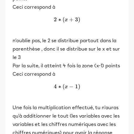
Ceci correspond à
2
∗
(
2 * (x+3 )
+
3
)
x
n'oublie pas, le 2 se distribue partout dans la
parenthèse , donc il se distribue sur le x et sur
le 3
Par la suite, il atteint 4 fois la zone (x-1) points
Ceci correspond à
4
∗
(
4 * (x-1 )
−
1
)
x
Une fois la multiplication effectué, tu n'auras
qu'à additionner le tout (les variables avec les
variables et les chiffres numériques avec les
chiffres numériques) pour avoir la réponse