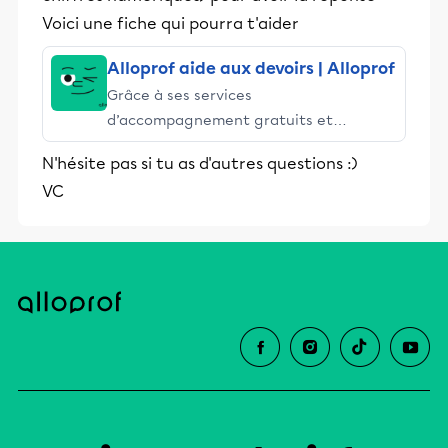
Voici une fiche qui pourra t'aider
Alloprof aide aux devoirs | Alloprof
Grâce à ses services
d’accompagnement gratuits et
stimulants, Alloprof engage les élèves
N'hésite pas si tu as d'autres questions :)
et leurs parents dans la réussite
VC
éducative.