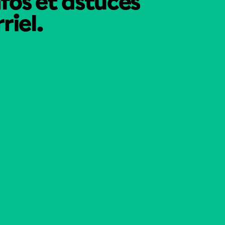
nfos et astuces
riel.