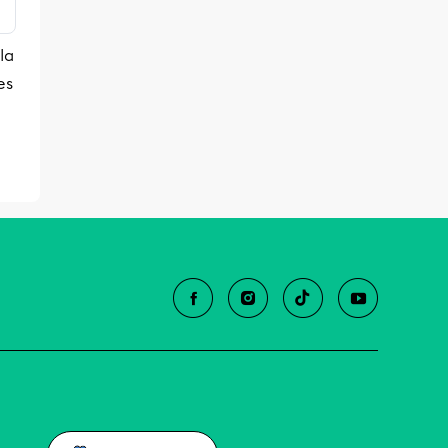
la
es