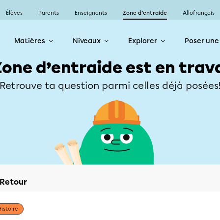
Élèves
Parents
Enseignants
Zone d’entraide
Allofrançais
Matières
Niveaux
Explorer
Poser une
Zone d’entraide est en trav
Retrouve ta question parmi celles déjà posées
Retour
Histoire