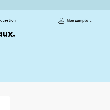
 question
Mon compte
aux.
!