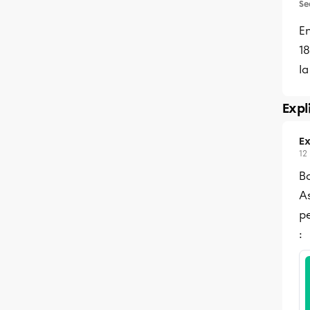
Se
En
1
l
Expl
Ex
12
Bo
As
pe
: