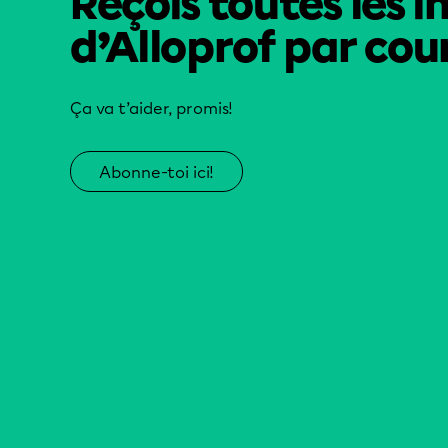
Reçois toutes les i
d’Alloprof par cour
Ça va t’aider, promis!
Abonne-toi ici!