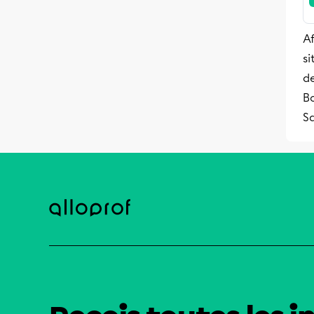
Af
s
de
Bo
S