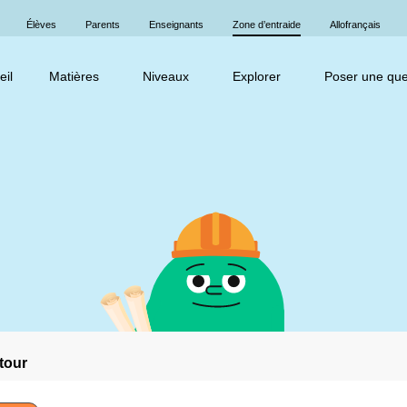
Élèves
Parents
Enseignants
Zone d’entraide
Allofrançais
eil
Matières
Niveaux
Explorer
Poser une que
tour