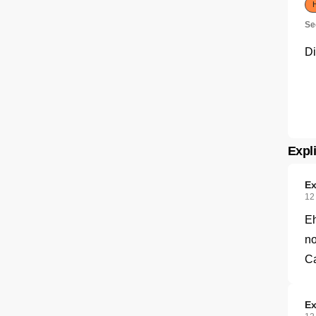
H
Se
Di
Expli
Ex
12
Eh
no
Ca
Ex