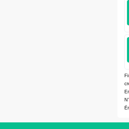
Fi
cr
En
N’
Ém