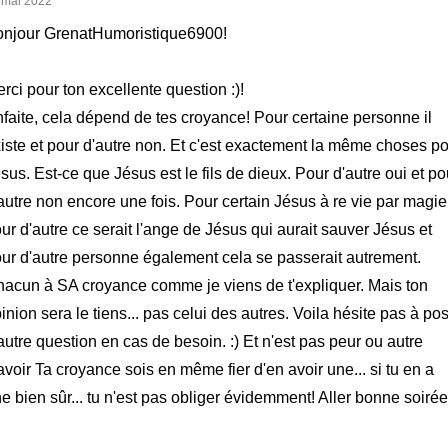
 mai 2022
njour GrenatHumoristique6900!
rci pour ton excellente question :)!
faite, cela dépend de tes croyance! Pour certaine personne il
iste et pour d'autre non. Et c'est exactement la même choses p
sus. Est-ce que Jésus est le fils de dieux. Pour d'autre oui et po
autre non encore une fois. Pour certain Jésus à re vie par magie
ur d'autre ce serait l'ange de Jésus qui aurait sauver Jésus et
ur d'autre personne également cela se passerait autrement.
acun à SA croyance comme je viens de t'expliquer. Mais ton
inion sera le tiens... pas celui des autres. Voila hésite pas à po
autre question en cas de besoin. :) Et n'est pas peur ou autre
avoir Ta croyance sois en même fier d'en avoir une... si tu en a
e bien sûr... tu n'est pas obliger évidemment! Aller bonne soirée