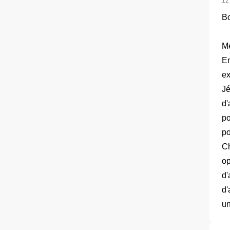
12
Bo
Me
En
ex
Jé
d'
po
po
Ch
op
d'
d'
un