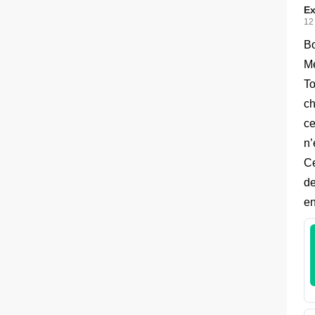
Ex
12
B
Me
To
ch
ce
n’
Ce
de
en