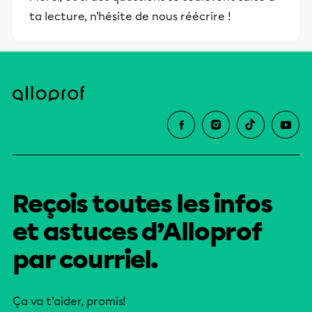
et leurs parents dans la réussite
ta lecture, n'hésite de nous réécrire !
éducative.
Reçois toutes les infos
et astuces d’Alloprof
par courriel.
Ça va t’aider, promis!