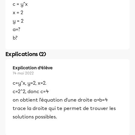
c = y^x
x = 2
y = 2
a=?
b?
Explications (2)
Explication d’élève
14 mai 2022
c=y^x, y=2, x=2.
c=2^2, donc c=4
on obtient l'équation d'une droite a+b=4
trace la droite qui te permet de trouver les
solutions possibles.