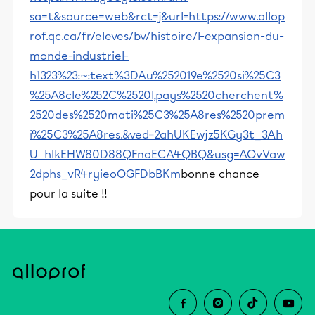
sa=t&source=web&rct=j&url=https://www.allop
rof.qc.ca/fr/eleves/bv/histoire/l-expansion-du-
monde-industriel-
h1323%23:~:text%3DAu%252019e%2520si%25C3
%25A8cle%252C%2520l,pays%2520cherchent%
2520des%2520mati%25C3%25A8res%2520prem
i%25C3%25A8res.&ved=2ahUKEwjz5KGy3t_3Ah
U_hIkEHW80D88QFnoECA4QBQ&usg=AOvVaw
2dphs_vR4ryieoOGFDbBKm
bonne chance
pour la suite !!