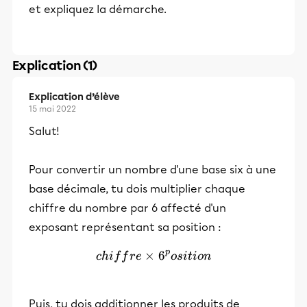
et expliquez la démarche.
Explication (1)
Explication d’élève
15 mai 2022
Salut!
Pour convertir un nombre d'une base six à une
base décimale, tu dois multiplier chaque
chiffre du nombre par 6 affecté d'un
exposant représentant sa position :
p
×
chiffre \times 6^position
6
c
hi
f
f
r
e
os
i
t
i
o
n
Puis, tu dois additionner les produits de