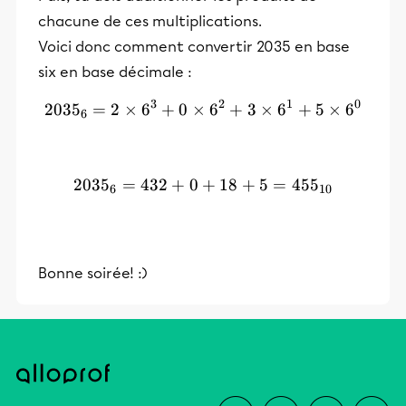
chacune de ces multiplications.
Voici donc comment convertir 2035 en base
six en base décimale :
3
2
1
0
203
5
=
2
×
6
+
0
×
2035_{6} = 2 \times 6^3 +
6
+
3
×
6
+
5
×
6
6
203
5
=
432
+
0
+
2035_{6} = 432 +0 + 18+
18
+
5
=
45
5
6
10
Bonne soirée! :)