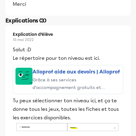
Merci
Explications (3)
Explication d’élève
15 mai 2022
Salut :D
Le répertoire pour ton niveau est ici.
Alloprof aide aux devoirs | Alloprof
Grâce à ses services
d’accompagnement gratuits et
stimulants, Alloprof engage les élèves
Tu peux sélectionner ton niveau ici, et ça te
et leurs parents dans la réussite
donne tous les jeux, toutes les fiches et tous
éducative.
les exercices disponibles.