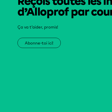
Reçois toutes les i
d’Alloprof par cour
Ça va t’aider, promis!
Abonne-toi ici!