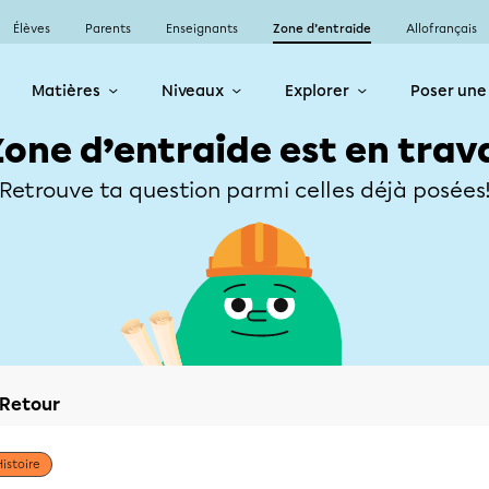
Élèves
Parents
Enseignants
Zone d’entraide
Allofrançais
Matières
Niveaux
Explorer
Poser une
Zone d’entraide est en trav
Retrouve ta question parmi celles déjà posées
Retour
Histoire