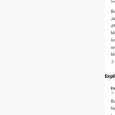
Se
B
J
d'
M
l
a
M
:)
Expl
Ex
15
Bo
N