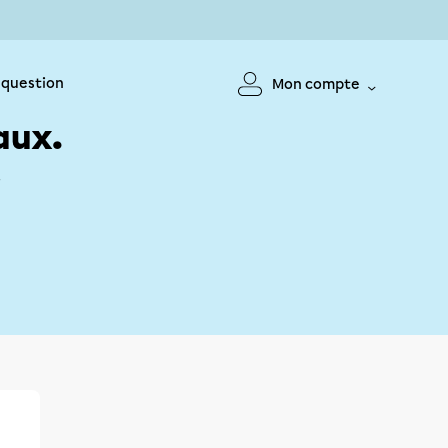
 question
Mon compte
aux.
!