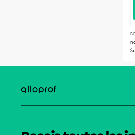
N'
no
S