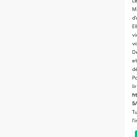
Le
Mi
d
El
vi
v
De
et
dé
Po
li
h
5
Tu
l'