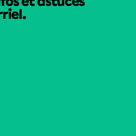
nfos et astuces
riel.