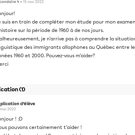
condaire 4
• 15 mai 2022
onjour!
e suis en train de compléter mon étude pour mon exame
histoire sur la période de 1960 à de nos jours.
alheureusement, je n'arrive pas à comprendre la situatio
inguistique des immigrants allophones au Québec entre le
nnées 1960 et 2000. Pouvez-vous m'aider?
erci
ication (1)
plication d’élève
 mai 2022
njour ! :D
ous pouvons certainement t'aider !