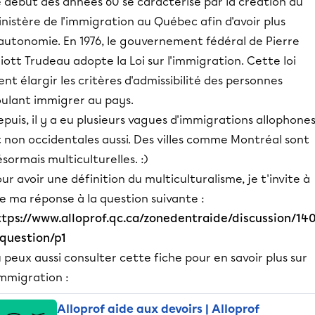
 début des années 60 se caractérise par la création du
nistère de l'immigration au Québec afin d'avoir plus
'autonomie. En 1976, le gouvernement fédéral de Pierre
liott Trudeau adopte la Loi sur l'immigration. Cette loi
ent élargir les critères d'admissibilité des personnes
oulant immigrer au pays.
puis, il y a eu plusieurs vagues d'immigrations allophone
 non occidentales aussi. Des villes comme Montréal sont
sormais multiculturelles. :)
ur avoir une définition du multiculturalisme, je t'invite à
re ma réponse à la question suivante :
ttps://www.alloprof.qc.ca/zonedentraide/discussion/140
/question/p1
 peux aussi consulter cette fiche pour en savoir plus sur
immigration :
Alloprof aide aux devoirs | Alloprof