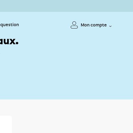
 question
Mon compte
aux.
!