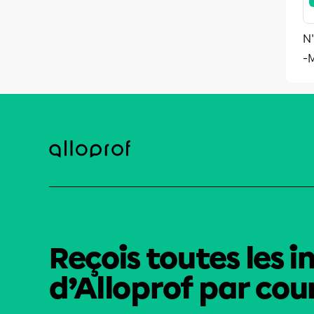
N'
-
Reçois toutes les i
d’Alloprof par cour