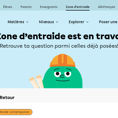
Élèves
Parents
Enseignants
Zone d’entraide
Allofrançais
Matières
Niveaux
Explorer
Poser une
Zone d’entraide est en trav
Retrouve ta question parmi celles déjà posées
Retour
Monde contemporain