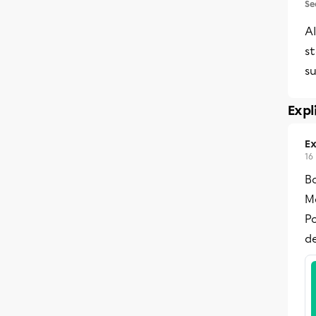
Se
Al
s
su
Expl
Ex
16
B
Me
P
de