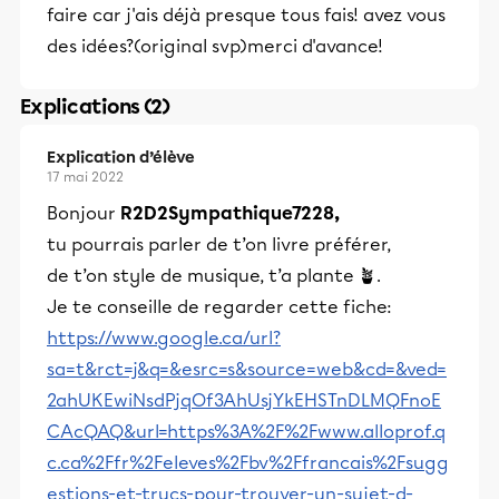
faire car j'ais déjà presque tous fais! avez vous
des idées?(original svp)merci d'avance!
Explications (2)
Explication d’élève
17 mai 2022
Bonjour
R2D2Sympathique7228,
tu pourrais parler de t’on livre préférer,
de t’on style de musique, t’a plante 🪴.
Je te conseille de regarder cette fiche:
https://www.google.ca/url?
sa=t&rct=j&q=&esrc=s&source=web&cd=&ved=
2ahUKEwiNsdPjqOf3AhUsjYkEHSTnDLMQFnoE
CAcQAQ&url=https%3A%2F%2Fwww.alloprof.q
c.ca%2Ffr%2Feleves%2Fbv%2Ffrancais%2Fsugg
estions-et-trucs-pour-trouver-un-sujet-d-