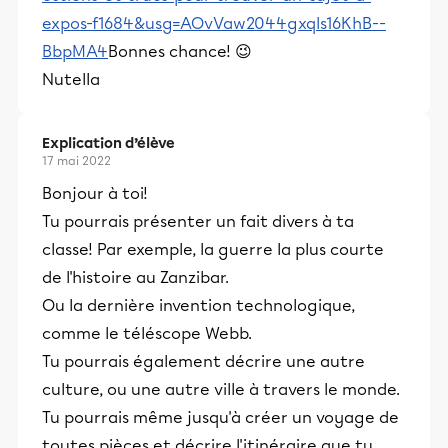
expos-f1684&usg=AOvVaw2044gxqls16KhB--
BbpMA4
Bonnes chance! 😉
Nutella
Explication d’élève
17 mai 2022
Bonjour à toi!
Tu pourrais présenter un fait divers à ta
classe! Par exemple, la guerre la plus courte
de l'histoire au Zanzibar.
Ou la dernière invention technologique,
comme le téléscope Webb.
Tu pourrais également décrire une autre
culture, ou une autre ville à travers le monde.
Tu pourrais même jusqu'à créer un voyage de
toutes pièces et décrire l'itinéraire que tu