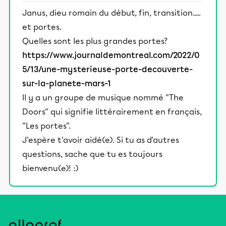
égyptiennes d’un musée n’aura pas
Janus, dieu romain du début, fin, transition.....
manqué de remarquer d’étranges
et portes.
stèle…
Quelles sont les plus grandes portes?
https://www.journaldemontreal.com/2022/0
5/13/une-mysterieuse-porte-decouverte-
sur-la-planete-mars-1
Il y a un groupe de musique nommé "The
Doors" qui signifie littérairement en français,
"Les portes".
J'espère t'avoir aidé(e). Si tu as d'autres
questions, sache que tu es toujours
bienvenu(e)! :)