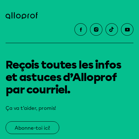
Reçois toutes les infos
et astuces d’Alloprof
par courriel.
Ça va t’aider, promis!
Abonne-toi ici!