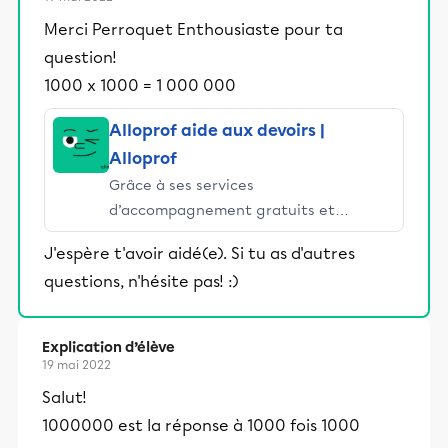
Merci Perroquet Enthousiaste pour ta
question!
1000 x 1000 = 1 000 000
Alloprof aide aux devoirs |
Alloprof
Grâce à ses services
d’accompagnement gratuits et
stimulants, Alloprof engage les élèves
J'espère t'avoir aidé(e). Si tu as d'autres
et leurs parents dans la réussite
questions, n'hésite pas! :)
éducative.
Explication d’élève
19 mai 2022
Salut!
1000000 est la réponse à 1000 fois 1000