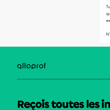
Tu
qu
e
N'
Reçois toutes les i