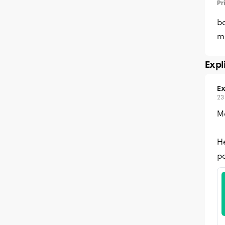
Pr
bo
mi
Expl
Ex
23
Me
He
p