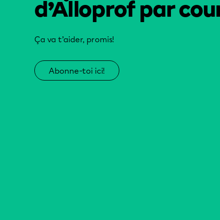
d’Alloprof par cour
Ça va t’aider, promis!
Abonne-toi ici!