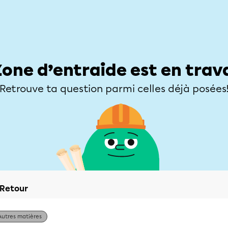
Élèves
Parents
Enseignants
Zone d’entraide
Allofrançais
Matières
Niveaux
Explorer
Poser une
Zone d’entraide est en trav
Retrouve ta question parmi celles déjà posées
Retour
Autres matières