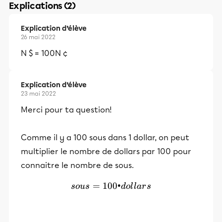
Explications (2)
Explication d’élève
26 mai 2022
N $ = 100N ¢
Explication d’élève
23 mai 2022
Merci pour ta question!
Comme il y a 100 sous dans 1 dollar, on peut
multiplier le nombre de dollars par 100 pour
connaitre le nombre de sous.
=
100•
sous = 100•dollars
so
u
s
d
o
l
l
a
r
s