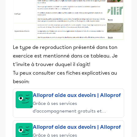
Le type de reproduction présenté dans ton
exercice est mentionné dans ce tableau. Je
t'invite à trouver duquel il s'agit!
Tu peux consulter ces fiches explicatives au
besoin:
Alloprof aide aux devoirs | Alloprof
Grâce à ses services
d’accompagnement gratuits et
stimulants, Alloprof engage les élèves
et leurs parents dans la réussite
Alloprof aide aux devoirs | Alloprof
éducative.
Grâce à ses services