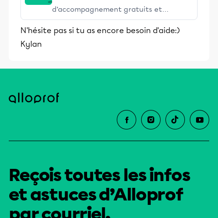
d’accompagnement gratuits et
stimulants, Alloprof engage les élèves
N'hésite pas si tu as encore besoin d'aide:)
et leurs parents dans la réussite
Kylan
éducative.
Reçois toutes les infos
et astuces d’Alloprof
par courriel.