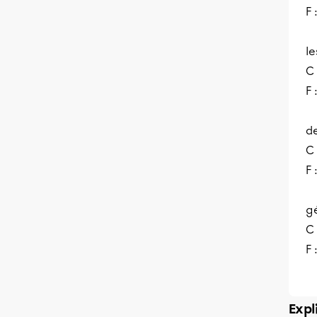
F
le
C
F 
d
C
F 
g
C 
F 
Expl