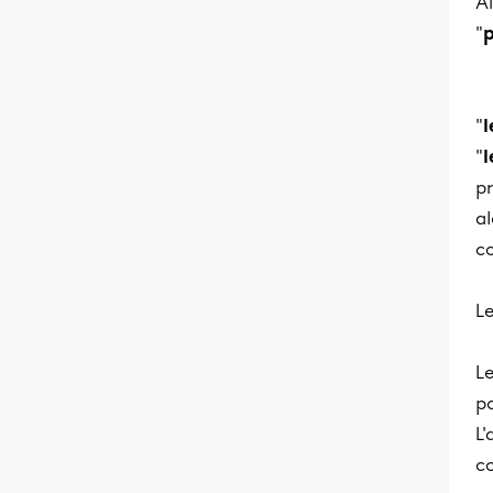
A
"
p
"
l
"
l
pr
al
c
Le
Le
po
L'
c