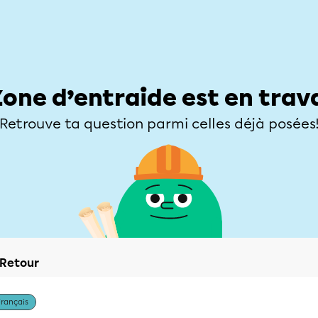
Élèves
Parents
Enseignants
Zone d’entraide
Allofrançais
Matières
Niveaux
Explorer
Poser une
Zone d’entraide est en trav
Retrouve ta question parmi celles déjà posées
Retour
Français