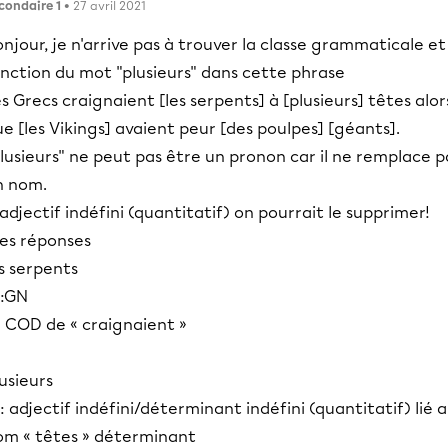
condaire 1
• 27 avril 2021
njour, je n'arrive pas à trouver la classe grammaticale et
onction du mot "plusieurs" dans cette phrase
s Grecs craignaient [les serpents] à [plusieurs] têtes alor
e [les Vikings] avaient peur [des poulpes] [géants].
lusieurs" ne peut pas être un pronon car il ne remplace p
n nom.
 adjectif indéfini (quantitatif) on pourrait le supprimer!
es réponses
s serpents
 :GN
: COD de « craignaient »
usieurs
: adjectif indéfini/déterminant indéfini (quantitatif) lié 
om « têtes » déterminant