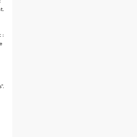
t
t.
 :
pe
".