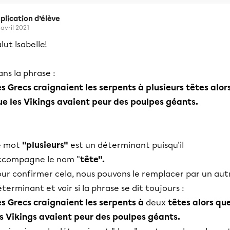
plication d’élève
 avril 2021
lut Isabelle!
ns la phrase :
es Grecs craignaient les serpents à plusieurs têtes alor
ue les Vikings avaient peur des poulpes géants.
e mot
"plusieurs"
est un déterminant puisqu'il
ccompagne le nom "
tête".
our confirmer cela, nous pouvons le remplacer par un aut
terminant et voir si la phrase se dit toujours :
es Grecs craignaient les serpents à
deux
têtes alors qu
es Vikings avaient peur des poulpes géants.