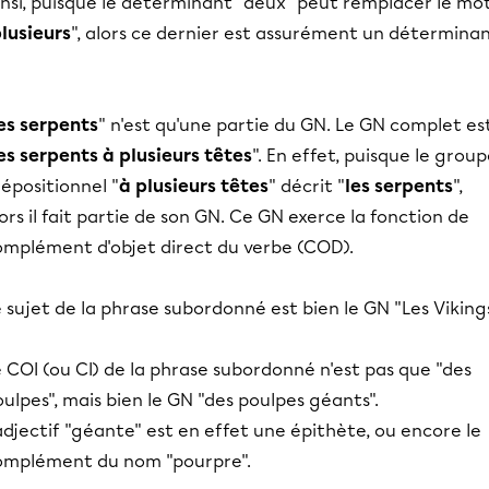
insi, puisque le déterminant "deux" peut remplacer le mo
lusieurs
", alors ce dernier est assurément un déterminan
es serpents
" n'est qu'une partie du GN. Le GN complet est
es serpents à plusieurs têtes
". En effet, puisque le grou
épositionnel "
à plusieurs têtes
" décrit "
les serpents
",
ors il fait partie de son GN. Ce GN exerce la fonction de
omplément d'objet direct du verbe (COD).
 sujet de la phrase subordonné est bien le GN "Les Vikings
 COI (ou CI) de la phrase subordonné n'est pas que "des
ulpes", mais bien le GN "des poulpes géants".
adjectif "géante" est en effet une épithète, ou encore le
omplément du nom "pourpre".