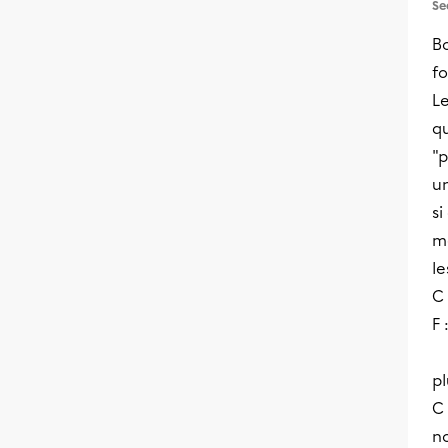
Se
Bo
f
Le
qu
"p
u
si
m
le
C
F 
pl
C 
n