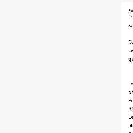
Ex
27
Sa
Da
L
q
L
a
P
dé
L
l