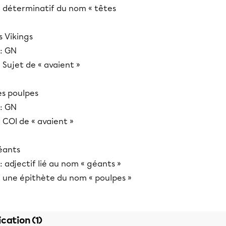
 : déterminatif du nom « têtes
s Vikings
 : GN
: Sujet de « avaient »
es poulpes
 : GN
: COI de « avaient »
éants
: adjectif lié au nom « géants »
: une épithète du nom « poulpes »
ication (1)