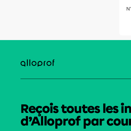
N'
Reçois toutes les i
d’Alloprof par cour