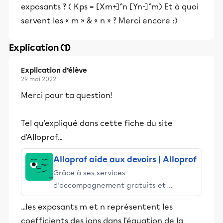
exposants ? ( Kps = [Xm+]^n [Yn-]^m) Et à quoi
servent les « m » & « n » ? Merci encore :)
Explication (1)
Explication d’élève
29 mai 2022
Merci pour ta question!
Tel qu'expliqué dans cette fiche du site
d'Alloprof...
Alloprof aide aux devoirs | Alloprof
Grâce à ses services
d’accompagnement gratuits et
stimulants, Alloprof engage les élèves
...les exposants m et n représentent les
et leurs parents dans la réussite
coefficients des ions dans l'équation de la
éducative.