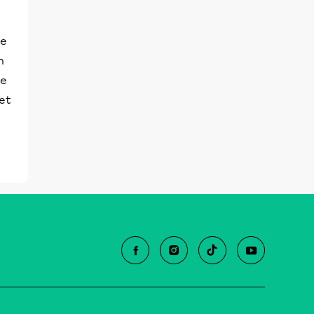
se
n
me
et