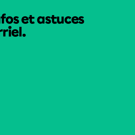
nfos et astuces
riel.