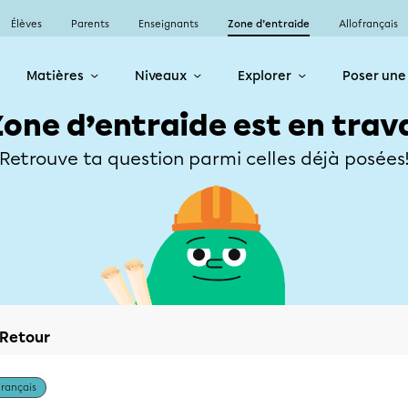
Élèves
Parents
Enseignants
Zone d’entraide
Allofrançais
Matières
Niveaux
Explorer
Poser une
Zone d’entraide est en trav
Retrouve ta question parmi celles déjà posées
Retour
Français