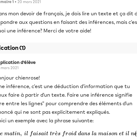
imaire 1
• 20 mars 2021
ns mon devoir de français, je dois lire un texte et ça dit 
pondre aux questions en faisant des inférences, mais c'e
oi une inférence? Merci de votre aide!
ication (1)
plication d’élève
 mars 2021
onjour chienrose!
ne inférence, c'est une déduction d'information que tu
ux faire à partir d'un texte. Faire une inférence signifie
ire entre les lignes" pour comprendre des éléments d'un
oncé qui ne sont pas explicitement expliqués.
ici un exemple avec la phrase suivante:
,
ˋ
\begin {align} Ce\ matin,\ 
e
ma
t
in
i
l
f
ai
s
ai
t
t
r
e
s
f
r
o
i
d
d
an
s
l
a
mai
so
n
e
t
i
l
n