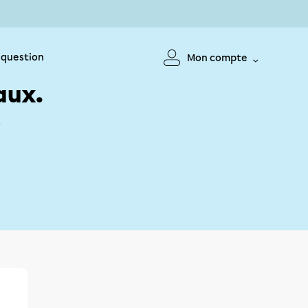
 question
Mon compte
aux.
!