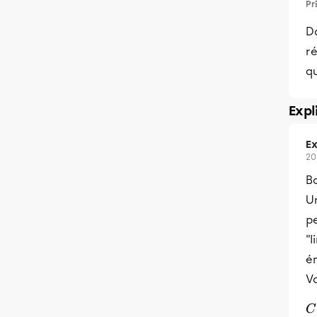
Pr
Da
ré
qu
Expl
Ex
20
B
U
pe
"l
én
Vo
C