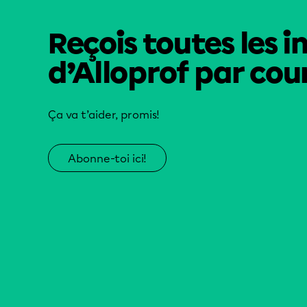
Reçois toutes les i
d’Alloprof par cour
Ça va t’aider, promis!
Abonne-toi ici!