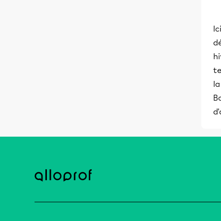
Ic
dé
h
te
l
Bo
d'