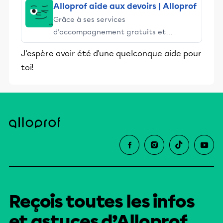
Alloprof aide aux devoirs | Alloprof
Grâce à ses services
d’accompagnement gratuits et
stimulants, Alloprof engage les élèves
J'espère avoir été d'une quelconque aide pour
et leurs parents dans la réussite
toi!
éducative.
Reçois toutes les infos
et astuces d’Alloprof