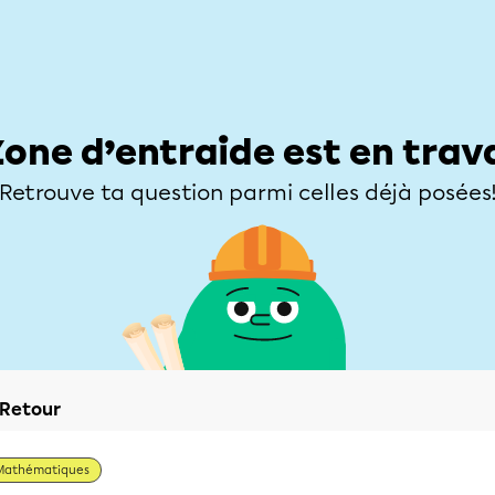
Élèves
Parents
Enseignants
Zone d’entraide
Allofrançais
Matières
Niveaux
Explorer
Poser une
Zone d’entraide est en trav
Retrouve ta question parmi celles déjà posées
Retour
Mathématiques