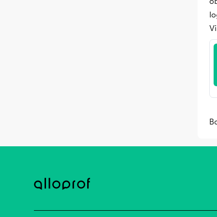
ob
lo
Vi
B