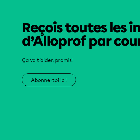
Reçois toutes les i
d’Alloprof par cour
Ça va t’aider, promis!
Abonne-toi ici!