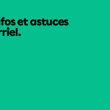
nfos et astuces
riel.