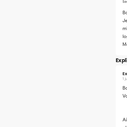
Se
Bo
Je
m
l
Me
Expl
Ex
1 
Bo
V
Ai