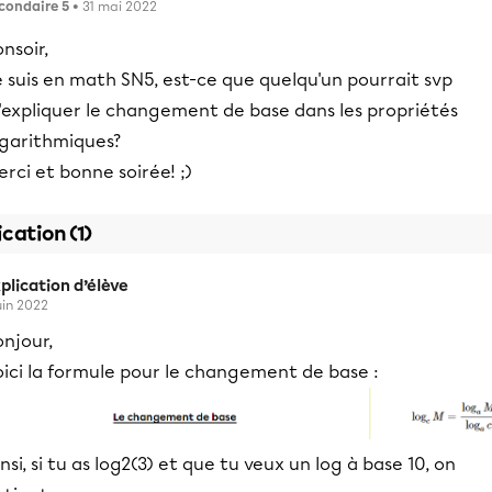
condaire 5
• 31 mai 2022
nsoir,
 suis en math SN5, est-ce que quelqu'un pourrait svp
'expliquer le changement de base dans les propriétés
ogarithmiques?
rci et bonne soirée! ;)
ication (1)
plication d’élève
juin 2022
njour,
oici la formule pour le changement de base :
nsi, si tu as log2(3) et que tu veux un log à base 10, on