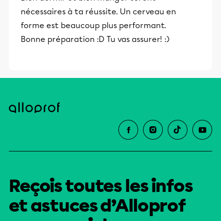
et leurs parents dans la réussite
nécessaires à ta réussite. Un cerveau en
éducative.
forme est beaucoup plus performant.
Bonne préparation :D Tu vas assurer! :)
Reçois toutes les infos
et astuces d’Alloprof