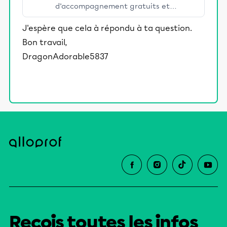
d’accompagnement gratuits et
stimulants, Alloprof engage les élèves
J'espère que cela à répondu à ta question.
et leurs parents dans la réussite
Bon travail,
éducative.
DragonAdorable5837
Reçois toutes les infos