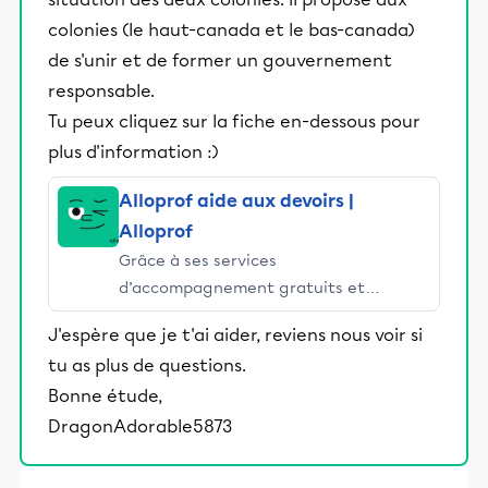
colonies (le haut-canada et le bas-canada)
de s'unir et de former un gouvernement
responsable.
Tu peux cliquez sur la fiche en-dessous pour
plus d'information :)
Alloprof aide aux devoirs |
Alloprof
Grâce à ses services
d’accompagnement gratuits et
stimulants, Alloprof engage les élèves
J'espère que je t'ai aider, reviens nous voir si
et leurs parents dans la réussite
tu as plus de questions.
éducative.
Bonne étude,
DragonAdorable5873