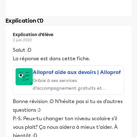
Explication (1)
Explication d’élève
2 juin 2022
Salut :D
La réponse est dans cette fiche.
Alloprof aide aux devoirs | Alloprof
Grâce à ses services
d’accompagnement gratuits et
stimulants, Alloprof engage les élèves
Bonne révision :D N'hésite pas si tu as d'autres
et leurs parents dans la réussite
questions :)
éducative.
P.-S. Peux-tu changer ton niveau scolaire s'il
vous plait? Ça nous aidera à mieux t'aider. À
bientôt :D