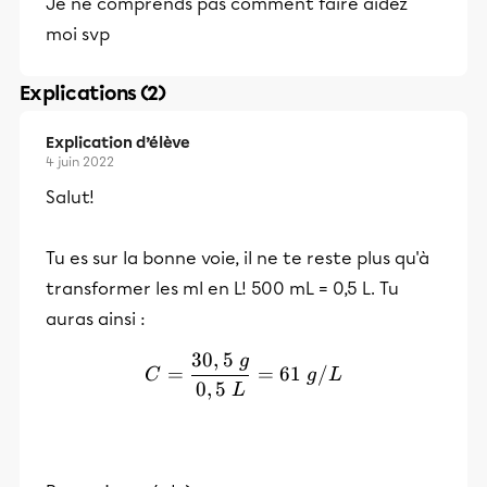
Je ne comprends pas comment faire aidez
moi svp
Explications (2)
Explication d’élève
4 juin 2022
Salut!
Tu es sur la bonne voie, il ne te reste plus qu'à
transformer les ml en L! 500 mL = 0,5 L. Tu
auras ainsi :
30
,
5
g
C=\frac{30,5 ~g}{0,5~L}
=
=
61
/
C
g
L
0
,
5
L