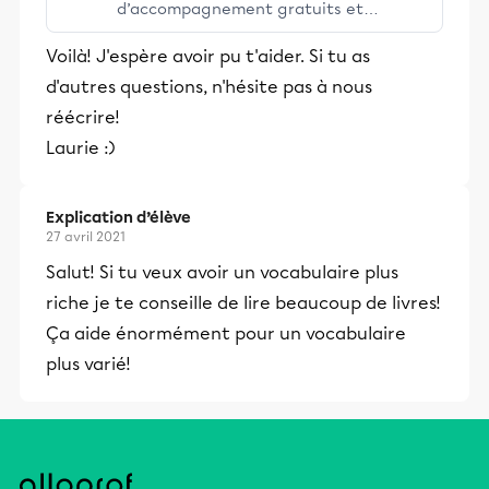
d’accompagnement gratuits et
stimulants, Alloprof engage les élèves
Voilà! J'espère avoir pu t'aider. Si tu as
et leurs parents dans la réussite
d'autres questions, n'hésite pas à nous
éducative.
réécrire!
Laurie :)
Explication d’élève
27 avril 2021
Salut! Si tu veux avoir un vocabulaire plus
riche je te conseille de lire beaucoup de livres!
Ça aide énormément pour un vocabulaire
plus varié!