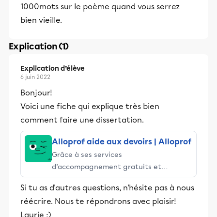
1000mots sur le poème quand vous serrez
bien vieille.
Explication (1)
Explication d’élève
6 juin 2022
Bonjour!
Voici une fiche qui explique très bien
comment faire une dissertation.
Alloprof aide aux devoirs | Alloprof
Grâce à ses services
d’accompagnement gratuits et
stimulants, Alloprof engage les élèves
Si tu as d'autres questions, n'hésite pas à nous
et leurs parents dans la réussite
réécrire. Nous te répondrons avec plaisir!
éducative.
Laurie :)