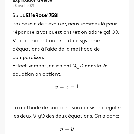
Explication d’élève
28 avril 2021
Salut
ElfeRose1758
!
Pas besoin de t'excuser, nous sommes là pour
répondre à vos questions (et on adore ça! :) ).
Voici comment on résout ce système
d'équations à l'aide de la méthode de
comparaison:
Effectivement, en isolant \(y\) dans la 2e
équation on obtient:
=
y = x-1
−
1
y
x
La méthode de comparaison consiste à égaler
les deux \( y\) des deux équations. On a donc:
=
y=y
y
y