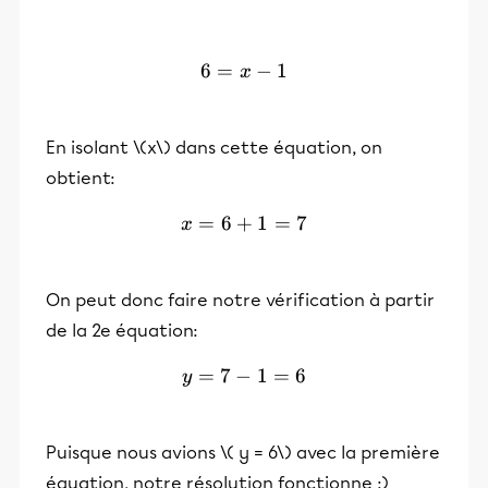
6
=
6 = x - 1
−
1
x
En isolant \(x\) dans cette équation, on
obtient:
=
6
+
x = 6+1=7
1
=
7
x
On peut donc faire notre vérification à partir
de la 2e équation:
=
7
−
y = 7 -1 = 6
1
=
6
y
Puisque nous avions \( y = 6\) avec la première
équation, notre résolution fonctionne :)