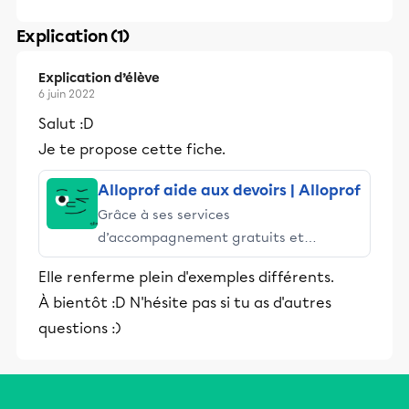
Explication (1)
Explication d’élève
6 juin 2022
Salut :D
Je te propose cette fiche.
Alloprof aide aux devoirs | Alloprof
Grâce à ses services
d’accompagnement gratuits et
stimulants, Alloprof engage les élèves
Elle renferme plein d'exemples différents.
et leurs parents dans la réussite
À bientôt :D N'hésite pas si tu as d'autres
éducative.
questions :)