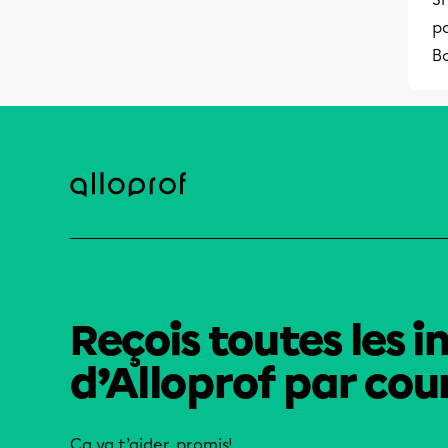
pa
B
Reçois toutes les i
d’Alloprof par cour
Ça va t’aider, promis!