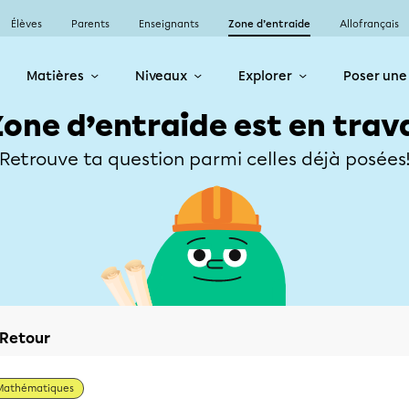
Élèves
Parents
Enseignants
Zone d’entraide
Allofrançais
Matières
Niveaux
Explorer
Poser une
Zone d’entraide est en trav
Retrouve ta question parmi celles déjà posées
Retour
Mathématiques