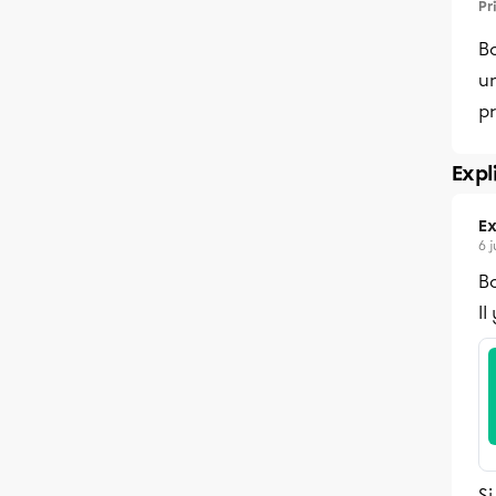
Pr
Bo
u
pr
Expl
Ex
6 
Bo
I
Si