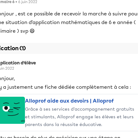
imaire 6
• 6 juin 2022
njour , est ce possible de recevoir la marche à suivre pou
ne situation d’application mathématiques de 6 e année (
imaire ) svp 😄
ication (1)
plication d’élève
juin 2022
njour,
l y a justement une fiche dédiée complètement à cela :
Alloprof aide aux devoirs | Alloprof
Grâce à ses services d’accompagnement gratuits
et stimulants, Alloprof engage les élèves et leurs
parents dans la réussite éducative.
 tu as besoin de plus de précision sur une étape en