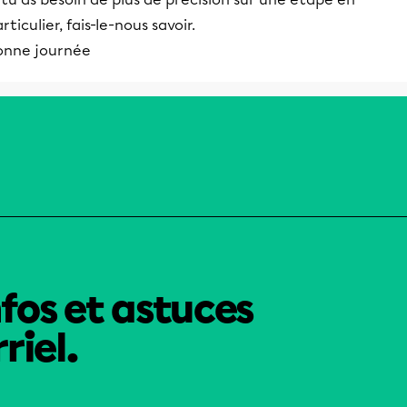
rticulier, fais-le-nous savoir.
onne journée
nfos et astuces
riel.