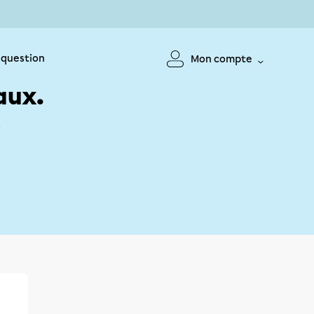
 question
Mon compte
aux.
!