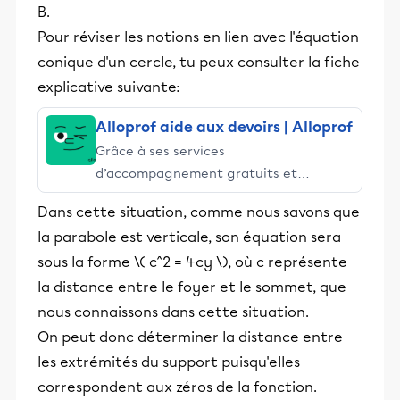
B.
Pour réviser les notions en lien avec l'équation
conique d'un cercle, tu peux consulter la fiche
explicative suivante:
Alloprof aide aux devoirs | Alloprof
Grâce à ses services
d’accompagnement gratuits et
stimulants, Alloprof engage les élèves
Dans cette situation, comme nous savons que
et leurs parents dans la réussite
la parabole est verticale, son équation sera
éducative.
sous la forme \( c^2 = 4cy \), où c représente
la distance entre le foyer et le sommet, que
nous connaissons dans cette situation.
On peut donc déterminer la distance entre
les extrémités du support puisqu'elles
correspondent aux zéros de la fonction.