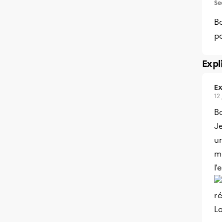
Se
Bo
p
Expl
Ex
12
B
Je
un
mé
l'
ré
La