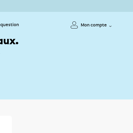
 question
Mon compte
aux.
!