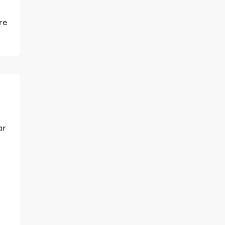
re
ar