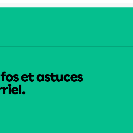
nfos et astuces
riel.