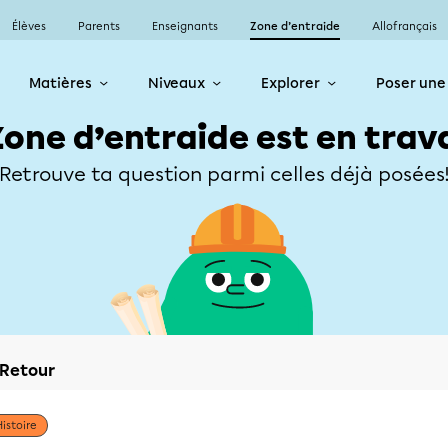
Élèves
Parents
Enseignants
Zone d’entraide
Allofrançais
Matières
Niveaux
Explorer
Poser une
Zone d’entraide est en trav
Retrouve ta question parmi celles déjà posées
Retour
Histoire