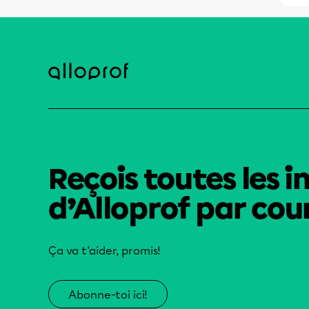
Reçois toutes les i
d’Alloprof par cour
Ça va t’aider, promis!
Abonne-toi ici!