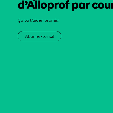
d’Alloprof par cour
Ça va t’aider, promis!
Abonne-toi ici!