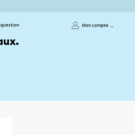
 question
Mon compte
aux.
!