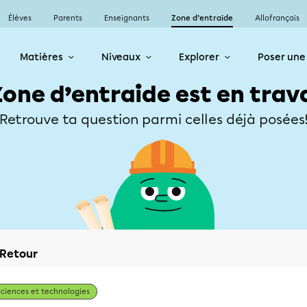
Élèves
Parents
Enseignants
Zone d’entraide
Allofrançais
Matières
Niveaux
Explorer
Poser une
Zone d’entraide est en trav
Retrouve ta question parmi celles déjà posées
Retour
Sciences et technologies