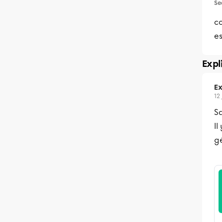
Se
c
es
Expl
Ex
12
Sa
Il
g