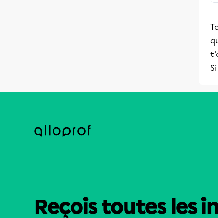
To
qu
t'
Si
Reçois toutes les i