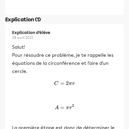
Explication (1)
Explication d’élève
28 avril 2021
Salut!
Pour résoudre ce problème, je te rappelle les
équations de la circonférence et l'aire d'un
cercle.
=
C = 2 \pi r
2
C
π
r
2
=
A = \pi r^2
A
π
r
La première étape est donc de déterminer le