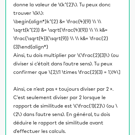
donne la valeur de \(k^{2}\). Tu peux donc
trouver \(k\):
\begin{align*}k^{2} &= \frac{4}{9} \\ \\
\sqrt{k^{2}} &= \sqrt{\frac{4}{9}} \\ \\ k&=
\frac{\sqrt{4}}{\sqrt{9}} \\ \\ k&= \frac{2}
{3}\end{align*}
Ainsi, tu dois multiplier par \(\frac{2}{3}\) (ou
diviser si c'était dans l'autre sens). Tu peux
confirmer que \[2,\!1 \times \frac{2}{3} = 1,\!4\]
Ainsi, ce n'est pas « toujours diviser par 2 ».
C'est seulement diviser par 2 lorsque le
rapport de similitude est \(\frac{1}{2}\) (ou \
(2\) dans l'autre sens). En général, tu dois
déduire le rapport de similitude avant
d'effectuer les calculs.