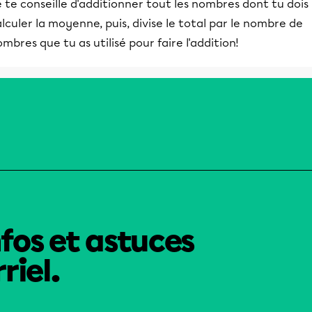
 te conseille d'additionner tout les nombres dont tu dois
lculer la moyenne, puis, divise le total par le nombre de
mbres que tu as utilisé pour faire l'addition!
nfos et astuces
riel.