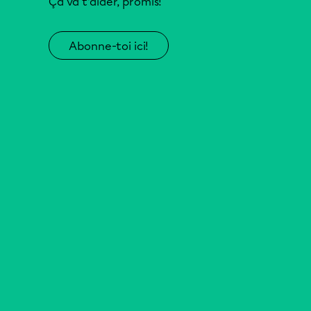
Ça va t’aider, promis!
Abonne-toi ici!