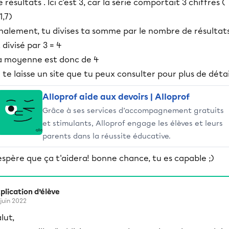
e résultats . Ici c'est 3, car la série comportait 3 chiffres (
1,7)
inalement, tu divises ta somme par le nombre de résultats
2 divisé par 3 = 4
a moyenne est donc de 4
e te laisse un site que tu peux consulter pour plus de détai
Alloprof aide aux devoirs | Alloprof
Grâce à ses services d’accompagnement gratuits
et stimulants, Alloprof engage les élèves et leurs
parents dans la réussite éducative.
'espère que ça t'aidera! bonne chance, tu es capable ;)
plication d’élève
 juin 2022
lut,