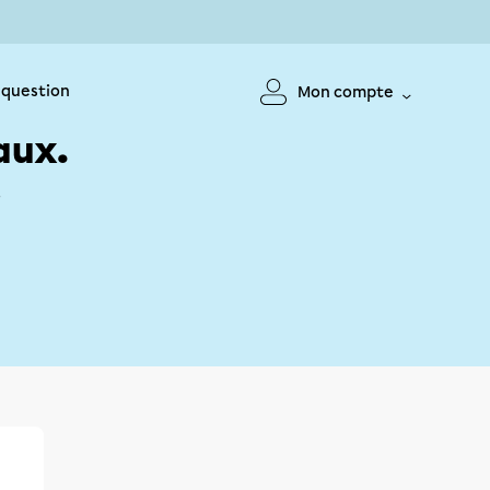
 question
Mon compte
aux.
!