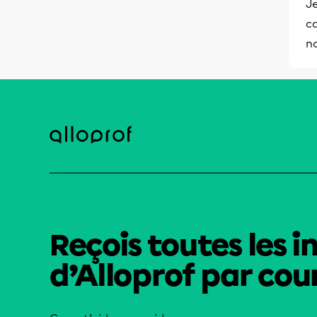
Je
ca
no
Reçois toutes les i
d’Alloprof par cour