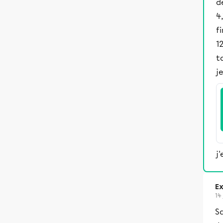
d
4,
f
1
t
j
j
Ex
14
Sa