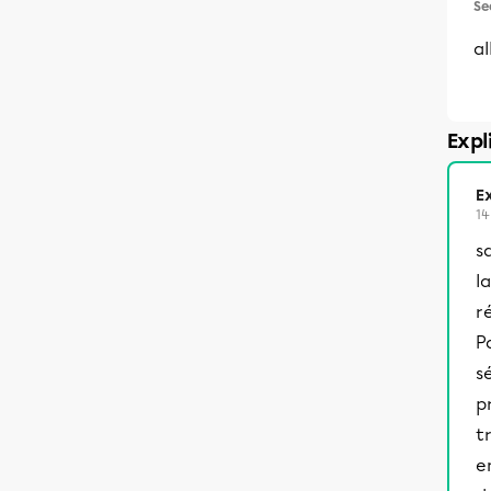
Se
al
Expl
Ex
14
s
l
r
P
sé
p
t
e