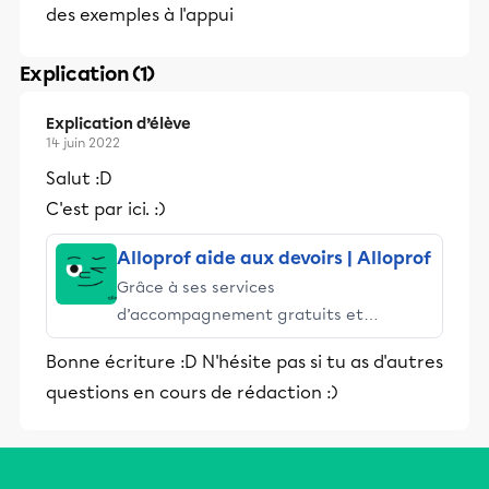
des exemples à l'appui
Explication (1)
Explication d’élève
14 juin 2022
Salut :D
C'est par ici. :)
Alloprof aide aux devoirs | Alloprof
Grâce à ses services
d’accompagnement gratuits et
stimulants, Alloprof engage les élèves
Bonne écriture :D N'hésite pas si tu as d'autres
et leurs parents dans la réussite
questions en cours de rédaction :)
éducative.