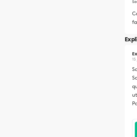
Se
C
fa
Expl
Ex
15
Sa
Sa
qu
ut
Po