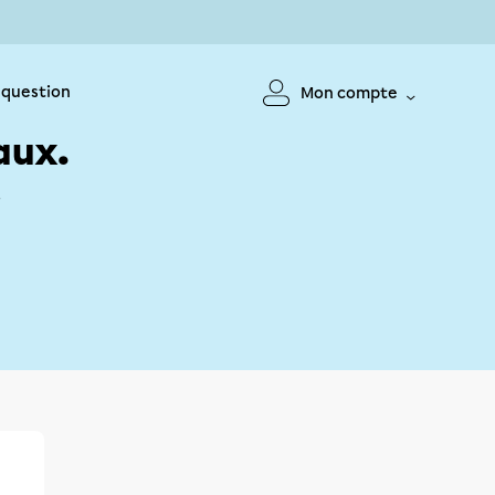
 question
Mon compte
aux.
!