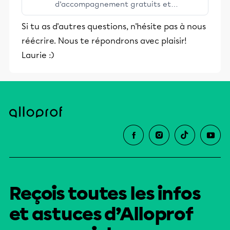
d’accompagnement gratuits et
stimulants, Alloprof engage les élèves
Si tu as d'autres questions, n'hésite pas à nous
et leurs parents dans la réussite
réécrire. Nous te répondrons avec plaisir!
éducative.
Laurie :)
Reçois toutes les infos
et astuces d’Alloprof