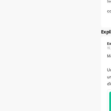
Se
c
Expl
Ex
15
Me
U
un
d'