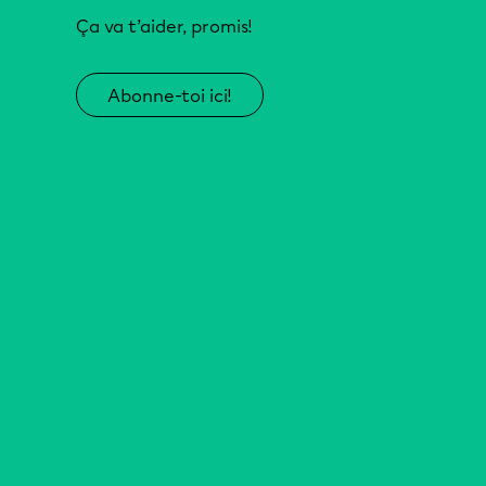
Ça va t’aider, promis!
Abonne-toi ici!