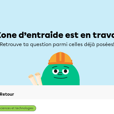
Élèves
Parents
Enseignants
Zone d’entraide
Allofrançais
Matières
Niveaux
Explorer
Poser une
Zone d’entraide est en trav
Retrouve ta question parmi celles déjà posées
Retour
Sciences et technologies