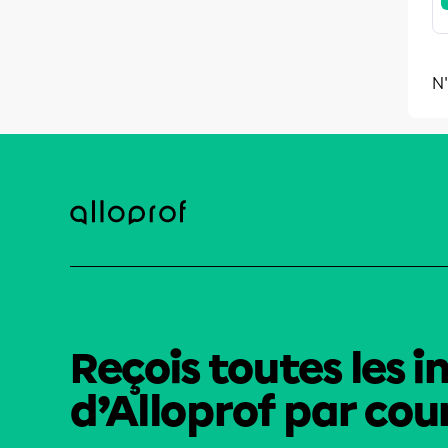
N'
Reçois toutes les i
d’Alloprof par cour