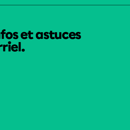
nfos et astuces
riel.