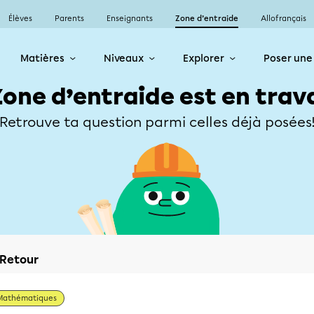
Élèves
Parents
Enseignants
Zone d’entraide
Allofrançais
Matières
Niveaux
Explorer
Poser une
Zone d’entraide est en trav
Retrouve ta question parmi celles déjà posées
Retour
Mathématiques