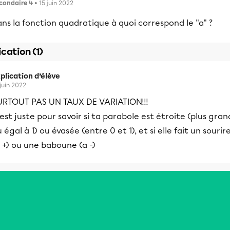
condaire 4
• 15 juin 2022
ns la fonction quadratique à quoi correspond le "a" ?
ication (1)
plication d’élève
 juin 2022
URTOUT PAS UN TAUX DE VARIATION!!!
est juste pour savoir si ta parabole est étroite (plus gran
 égal à 1) ou évasée (entre 0 et 1), et si elle fait un sourir
 +) ou une baboune (a -)