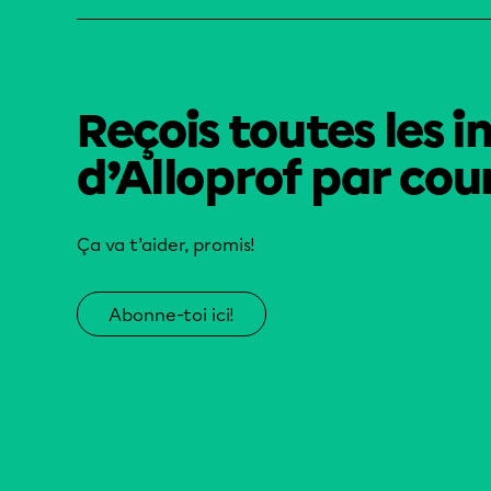
Reçois toutes les i
d’Alloprof par cour
Ça va t’aider, promis!
Abonne-toi ici!