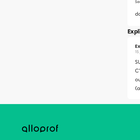
Se
da
Expl
Ex
15
S
C'
ou
(a