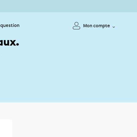
 question
Mon compte
aux.
!