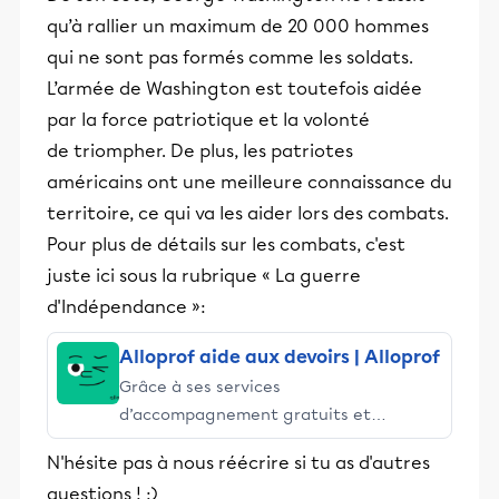
qu’à rallier un maximum de 20 000 hommes
qui ne sont pas formés comme les soldats.
L’armée de Washington est toutefois aidée
par la force patriotique et la volonté
de triompher. De plus, les patriotes
américains ont une meilleure connaissance du
territoire, ce qui va les aider lors des combats.
Pour plus de détails sur les combats, c'est
juste ici sous la rubrique « La guerre
d'Indépendance »:
Alloprof aide aux devoirs | Alloprof
Grâce à ses services
d’accompagnement gratuits et
stimulants, Alloprof engage les élèves
N'hésite pas à nous réécrire si tu as d'autres
et leurs parents dans la réussite
questions ! :)
éducative.